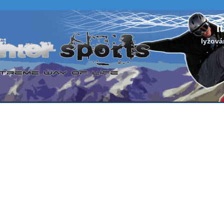
I
lyžován