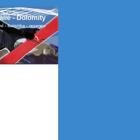
tálie - Dolomity
í - turistika - recenze