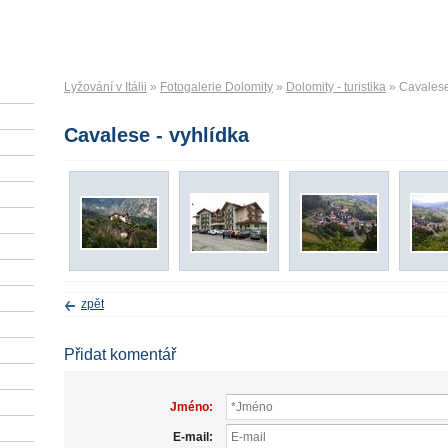
Lyžování v Itálii
»
Fotogalerie Dolomity
»
Dolomity - turistika
» Cavalese
Cavalese - vyhlídka
zpět
Přidat komentář
Jméno:
E-mail: