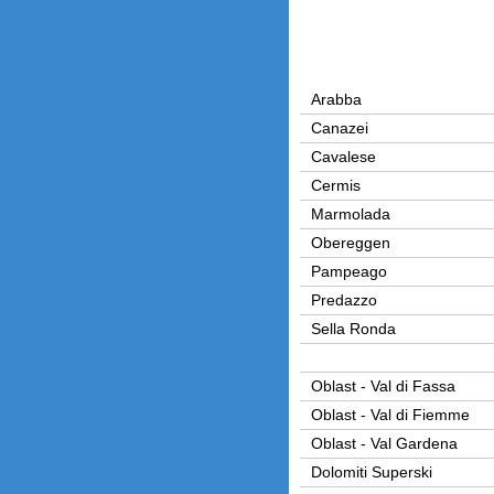
Arabba
Canazei
Cavalese
Cermis
Marmolada
Obereggen
Pampeago
Predazzo
Sella Ronda
Oblast - Val di Fassa
Oblast - Val di Fiemme
Oblast - Val Gardena
Dolomiti Superski