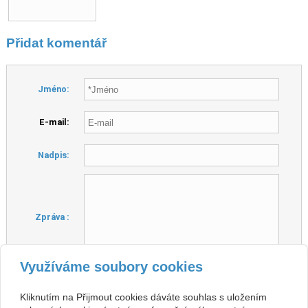
Přidat komentář
Jméno:
E-mail:
Nadpis:
Zpráva :
Využíváme soubory cookies
Hlavní město České republiky
Kontrolní
otázka :
Kliknutím na Přijmout cookies dáváte souhlas s uložením