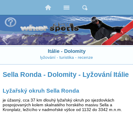
Itálie - Dolomity
lyžování - turistika - recenze
Sella Ronda - Dolomity - Lyžování Itálie
Lyžařský okruh Sella Ronda
je úžasný, cca 37 km dlouhý lyžařský okruh po sjezdovkách
pospojovaných kolem skalnatého horského masivu Sella a
Kronplatz, ležícího v nadmořské výšce od 1132 do 3342 m.n.m.