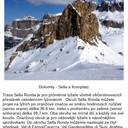
Dolomity - Sella a Kronplatz
Trasa Sella Ronda je pro průměrné lyžaře včetně občerstvovacích
přestávek celodenním lyžováním . Okruh Sella Ronda můžete
projet na lyžích po oranžové značce ve směru hodinových ručiček
(senso orario) délka 36,6 km, nebo v protisměru po zelené (senso
antiorario) délka 38,7 km. Oba okruhy se mírně liší a každý má své
kouzlo. Oranžový okruh je pro vášnivější lyžaře s náročnějšími
sjezdovkami. Do okruhu Sella Rondy můžeme nastoupit ze čtyř
středisek: Val di Fassa/Carezza, Val Gardena/Alpe di Siusi, Arabba