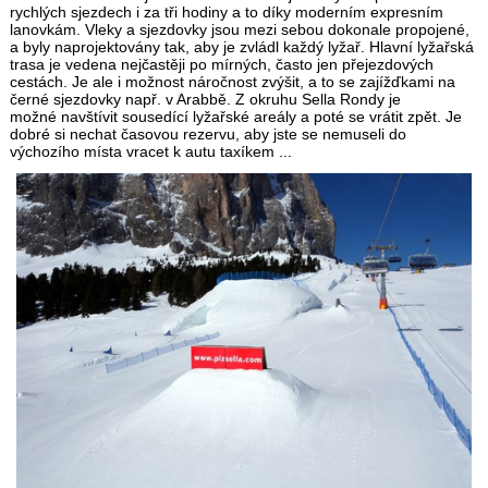
rychlých sjezdech i za tři hodiny a to díky moderním expresním
lanovkám. Vleky a sjezdovky jsou mezi sebou dokonale propojené,
a byly naprojektovány tak, aby je zvládl každý lyžař. Hlavní lyžařská
trasa je vedena nejčastěji po mírných, často jen přejezdových
cestách. Je ale i možnost náročnost zvýšit, a to se zajížďkami na
černé sjezdovky např. v Arabbě. Z okruhu Sella Rondy je
možné navštívit sousedící lyžařské areály a poté se vrátit zpět. Je
dobré si nechat časovou rezervu, aby jste se nemuseli do
výchozího místa vracet k autu taxíkem ...