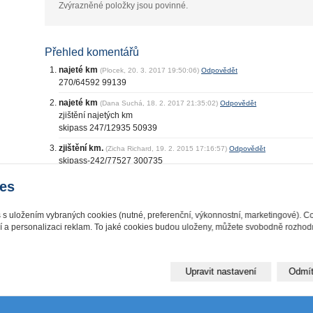
Zvýrazněné položky jsou povinné.
Přehled komentářů
najeté km
(Plocek, 20. 3. 2017 19:50:06)
Odpovědět
270/64592 99139
najeté km
(Dana Suchá, 18. 2. 2017 21:35:02)
Odpovědět
zjištění najetých km
skipass 247/12935 50939
zjištění km.
(Zicha Richard, 19. 2. 2015 17:16:57)
Odpovědět
skipass-242/77527 300735
es
Beskydech
|
Vytvořte si webové stránky
|
počasí Dolomity
|
ochrana osobních
s s uložením vybraných cookies (nutné, preferenční, výkonnostní, marketingové). C
í a personalizaci reklam. To jaké cookies budou uloženy, můžete svobodně rozhodn
Upravit nastavení
Odmít