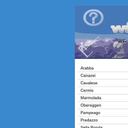
Arabba
Canazei
Cavalese
Cermis
Marmolada
Obereggen
Pampeago
Predazzo
Sella Ronda