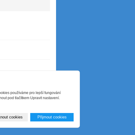
 údajů
|
RSS
ookies používáme pro lepší fungování
out pod tlačítkem Upravit nastavení.
nout cookies
Přijmout cookies