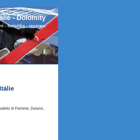
tálie - Dolomity
í - turistika - recenze
tálie
stello di Fiemme, Daiano,