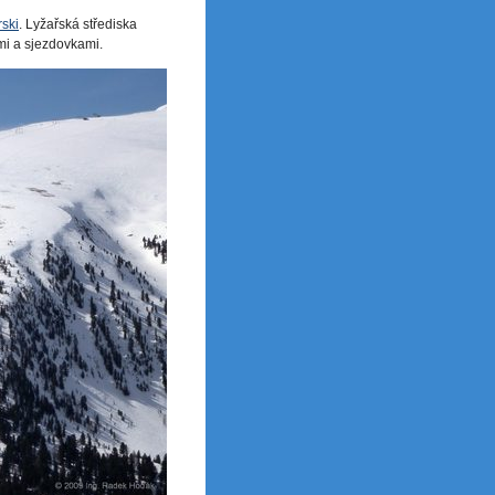
rski
. Lyžařská střediska
i a sjezdovkami.