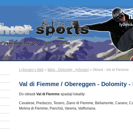
I
lyžován
Lyžování v Itálii
»
Itálie - Dolomity - lyžování
» Oblast - Val di Fiemme
Val di Fiemme / Obereggen - Dolomity - I
Do oblasti
Val di Fiemme
spadají lokality:
Cavalese, Predazzo, Tesero, Ziano di Fiemme, Bellamonte, Carano, Ca
Molina di Fiemme, Panchià, Varena, Valfloriana.