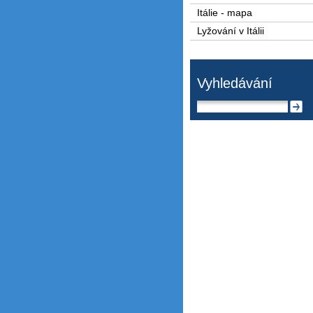
Itálie - mapa
Lyžování v Itálii
Vyhledávání