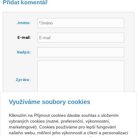
Přidat komentář
Jméno:
E-mail:
Nadpis:
Zpráva :
Využíváme soubory cookies
Hlavní město České republiky
Kontrolní
otázka :
Kliknutím na Přijmout cookies dáváte souhlas s uložením
vybraných cookies (nutné, preferenční, výkonnostní,
marketingové). Cookies používáme pro lepší fungování
našeho webu, měření jeho výkonnosti a cílení a personalizaci