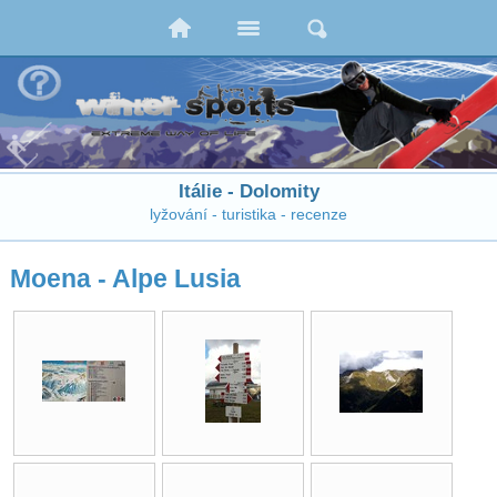
Itálie - Dolomity
lyžování - turistika - recenze
Moena - Alpe Lusia