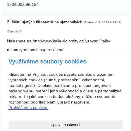
123/8002566154
Zjištění ujetých kilometrů na sjezdovkách
(Radek, 4. 2. 2015 8:49:48)
Odpovědět
Naleznete na http://www.italie-dolomity.cz/lyzovani/italie-
dolomity-dolomiti-superski-km/
Využíváme soubory cookies
Kronplatz
(Jiri Bures, 3. 2. 2015 21:18:00)
Odpovědět
Kliknutím na Přijmout cookies dáváte souhlas s uložením
34/32910 197519
vybraných cookies (nutné, preferenční, výkonnostní,
marketingové). Cookies používáme pro lepší fungování
našeho webu, měření jeho výkonnosti a cílení a personalizaci
Kronplatz
(Jiri Bures, 3. 2. 2015 21:16:35)
Odpovědět
reklam. To jaké cookies budou uloženy, můžete svobodně
rozhodnout pod tlačítkem Upravit nastavení.
Ujeté kilometry
Prohlášení o cookies.
Upravit nastavení
|
|
Webkamery
Ubytování v Beskydech
Vytvořte si webové