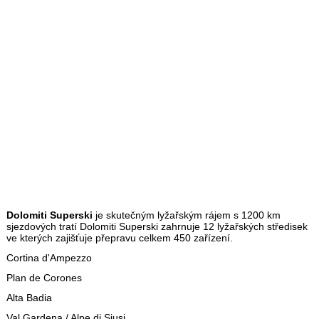
Dolomiti Superski
je skutečným lyžařským rájem s 1200 km
sjezdových tratí Dolomiti Superski zahrnuje 12 lyžařských středisek
ve kterých zajišťuje přepravu celkem 450 zařízení.
Cortina d'Ampezzo
Plan de Corones
Alta Badia
Val Gardena / Alpe di Siusi