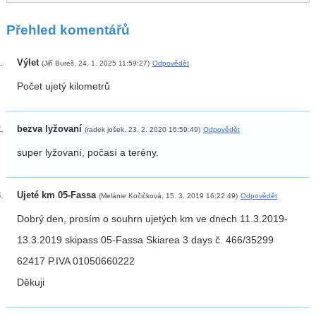
Přehled komentářů
Výlet
(Jiří Bureš, 24. 1. 2025 11:59:27)
Odpovědět
Počet ujetý kilometrů
bezva lyžovaní
(radek jošek, 23. 2. 2020 16:59:49)
Odpovědět
super lyžovaní, počasí a terény.
Ujeté km 05-Fassa
(Melánie Kočičková, 15. 3. 2019 16:22:49)
Odpovědět
Dobrý den, prosím o souhrn ujetých km ve dnech 11.3.2019-
13.3.2019 skipass 05-Fassa Skiarea 3 days č. 466/35299
62417 P.IVA 01050660222
Děkuji