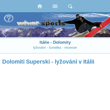
Itálie - Dolomity
lyžování - turistika - recenze
Dolomiti Superski - lyžování v Itálii