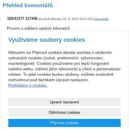
Přehled komentářů
320/43377 217446
(Houžvík Miroslav, 24. 3. 2019 13:41:02)
Odpovědět
Prosím o sdělení ujetých kilometrů
Využíváme soubory cookies
dolomitiskipass
(vlachova ludmila, 3. 2. 2018 22:16:59)
Odpovědět
Kliknutím na Přijmout cookies dáváte souhlas s uložením
324/12657 39067
vybraných cookies (nutné, preferenční, výkonnostní,
marketingové). Cookies používáme pro lepší fungování
našeho webu, měření jeho výkonnosti a cílení a personalizaci
128456
(misa, 13. 3. 2017 15:30:33)
Odpovědět
reklam. To jaké cookies budou uloženy, můžete svobodně
rozhodnout pod tlačítkem Upravit nastavení.
km
Prohlášení o cookies.
Upravit nastavení
|
|
Webkamery
Ubytování v Beskydech
Vytvořte si webové
Odmítnout cookies
|
|
stránky
počasí Dolomity
ochrana osobních
Přijmout cookies
|
údajů
RSS