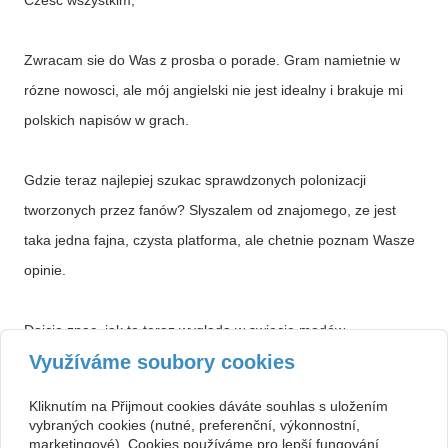
Czesc wszystkim,
Zwracam sie do Was z prosba o porade. Gram namietnie w
rózne nowosci, ale mój angielski nie jest idealny i brakuje mi
polskich napisów w grach.
Gdzie teraz najlepiej szukac sprawdzonych polonizacji
tworzonych przez fanów? Slyszalem od znajomego, ze jest
taka jedna fajna, czysta platforma, ale chetnie poznam Wasze
opinie.
Dajcie znac, jak to teraz wyglada w swiecie modów
Využíváme soubory cookies
jezykowych.
Kliknutím na Přijmout cookies dáváte souhlas s uložením
vybraných cookies (nutné, preferenční, výkonnostní,
marketingové). Cookies používáme pro lepší fungování