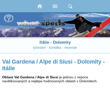
Itálie - Dolomity
lyžování - turistika - recenze
Val Gardena / Alpe di Siusi - Dolomity -
Itálie
Oblast Val Gardena / Alpe di Siusi
je jednou z nejvíce
navštěvovaných a nejlépe hodnocených oblastí v Dolomitech.