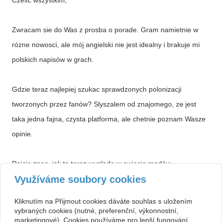
Czesc wszystkim,
Zwracam sie do Was z prosba o porade. Gram namietnie w
rózne nowosci, ale mój angielski nie jest idealny i brakuje mi
polskich napisów w grach.
Gdzie teraz najlepiej szukac sprawdzonych polonizacji
tworzonych przez fanów? Slyszalem od znajomego, ze jest
taka jedna fajna, czysta platforma, ale chetnie poznam Wasze
opinie.
Dajcie znac, jak to teraz wyglada w swiecie modów
Využíváme soubory cookies
jezykowych.
Kliknutím na Přijmout cookies dáváte souhlas s uložením
vybraných cookies (nutné, preferenční, výkonnostní,
marketingové). Cookies používáme pro lepší fungování