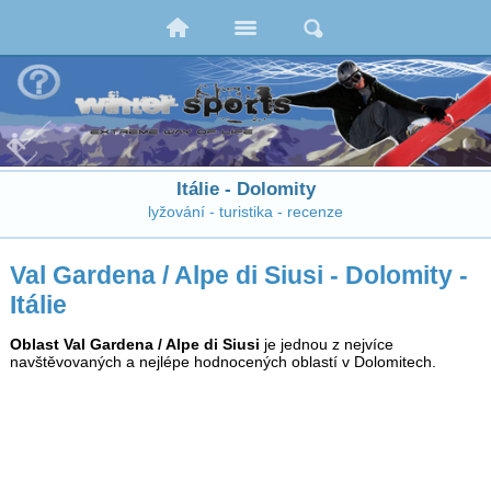
Itálie - Dolomity
lyžování - turistika - recenze
Val Gardena / Alpe di Siusi - Dolomity -
Itálie
Oblast Val Gardena / Alpe di Siusi
je jednou z nejvíce
navštěvovaných a nejlépe hodnocených oblastí v Dolomitech.